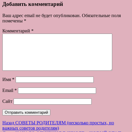
Добавить комментарий
Ваш адрес email не будет опубликован.
Обязательные поля
помечены
*
Комментарий
*
Имя
*
Email
*
Сайт
Навигация
Предыдущая
Назад
СОВЕТЫ РОДИТЕЛЯМ (несколько простых, но
запись:
важных советов родителям)
по