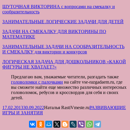
ШУТОЧНАЯ ВИКТОРИНА с вопросами на смекалку и
сообразительность
ЗАНИМАТЕЛЬНЫЕ ЛОГИЧЕСКИЕ ЗАДАЧИ ДЛЯ ДЕТЕЙ
ЗАДАЧИ НА СМЕКАЛКУ ДЛЯ ВИКТОРИНЫ ПО
МАТЕМАТИКЕ
ЗАНИМАТЕЛЬНЫЕ ЗАДАЧИ НА СООБРАЗИТЕЛЬНОСТЬ
И СМЕКАЛКУ для викторин и конкурсов
ЛОГИЧЕСКАЯ ЗАДАЧА ДЛЯ ДОШКОЛЬНИКОВ «КАКОЙ
ФИГУРЫ НЕ ХВАТАЕТ?»
Предлагаю вам, уважаемые читатели, разгадать также
головоломки с палочками
на сайте vse-razgadaem.ru, где
вы сможете найти еще множество различных интересных
головоломок, ребусов и кроссвордов для себя и своих
детей.
Опубликовано
Автор
Рубрики
17.02.2013
30.09.2022
Наталья RastiVmeste.ru
РАЗВИВАЮЩИЕ
ИГРЫ И ЗАНЯТИЯ