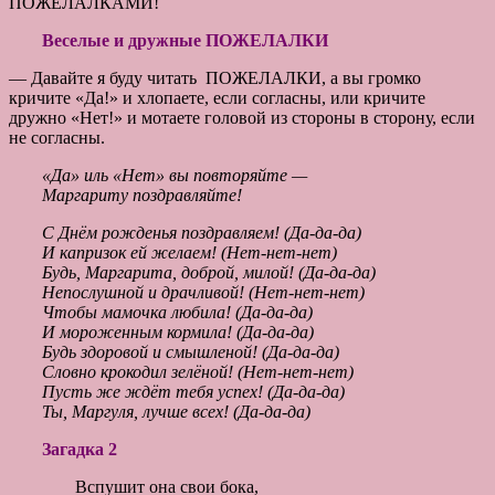
ПОЖЕЛАЛКАМИ!
Веселые и дружные ПОЖЕЛАЛКИ
— Давайте я буду читать ПОЖЕЛАЛКИ, а вы громко
кричите «Да!» и хлопаете, если согласны, или кричите
дружно «Нет!» и мотаете головой из стороны в сторону, если
не согласны.
«Да» иль «Нет» вы повторяйте —
Маргариту поздравляйте!
С Днём рожденья поздравляем! (Да-да-да)
И капризок ей желаем! (Нет-нет-нет)
Будь, Маргарита, доброй, милой! (Да-да-да)
Непослушной и драчливой! (Нет-нет-нет)
Чтобы мамочка любила! (Да-да-да)
И мороженным кормила! (Да-да-да)
Будь здоровой и смышленой! (Да-да-да)
Словно крокодил зелёной! (Нет-нет-нет)
Пусть же ждёт тебя успех! (Да-да-да)
Ты, Маргуля, лучше всех! (Да-да-да)
Загадка 2
Вспушит она свои бока,