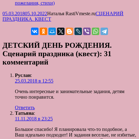
пожелания, стихи)
Опубликовано
Автор
Рубрики
05.03.2018
05.10.2022
Наталья RastiVmeste.ru
СЦЕНАРИЙ
ПРАЗДНИКА. КВЕСТ
ДЕТСКИЙ ДЕНЬ РОЖДЕНИЯ.
Сценарий праздника (квест): 31
комментарий
Руслан
:
25.03.2018 в 12:55
Очень интересные и занимательные задания, детям
точно понравится.
Ответить
Татьяна
:
11.11.2018 в 23:25
Большое спасибо! Я планировала что-то подобное, а
Ваш идеально подходит! И задания веселые, не избитые,