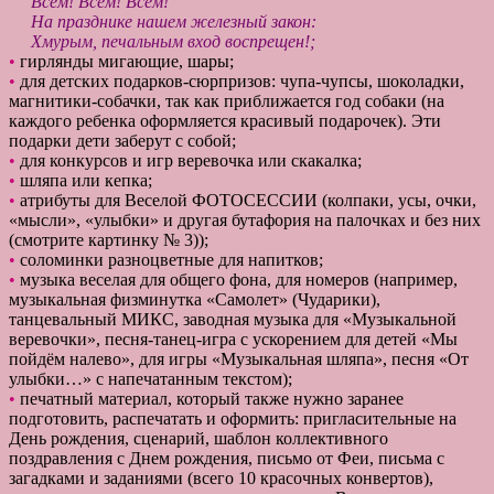
Всем! Всем! Всем!
На празднике нашем железный закон:
Хмурым, печальным вход воспрещен!;
•
гирлянды мигающие, шары;
•
для детских подарков-сюрпризов: чупа-чупсы, шоколадки,
магнитики-собачки, так как приближается год собаки (на
каждого ребенка оформляется красивый подарочек). Эти
подарки дети заберут с собой;
•
для конкурсов и игр веревочка или скакалка;
•
шляпа или кепка;
•
атрибуты для Веселой ФОТОСЕССИИ (колпаки, усы, очки,
«мысли», «улыбки» и другая бутафория на палочках и без них
(смотрите картинку № 3));
•
соломинки разноцветные для напитков;
•
музыка веселая для общего фона, для номеров (например,
музыкальная физминутка «Самолет» (Чударики),
танцевальный МИКС, заводная музыка для «Музыкальной
веревочки», песня-танец-игра с ускорением для детей «Мы
пойдём налево», для игры «Музыкальная шляпа», песня «От
улыбки…» с напечатанным текстом);
•
печатный материал, который также нужно заранее
подготовить, распечатать и оформить: пригласительные на
День рождения, сценарий, шаблон коллективного
поздравления с Днем рождения, письмо от Феи, письма с
загадками и заданиями (всего 10 красочных конвертов),