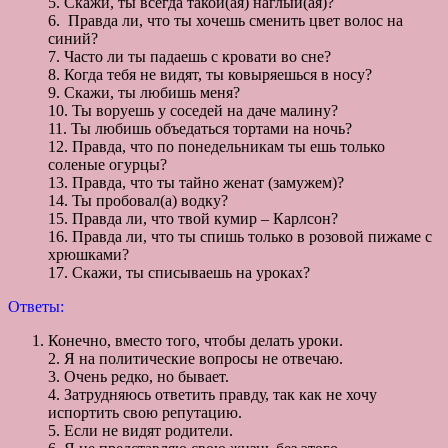
5. Скажи, ты всегда такой(ая) наглый(ая)?
6. Правда ли, что ты хочешь сменить цвет волос на
синий?
7. Часто ли ты падаешь с кровати во сне?
8. Когда тебя не видят, ты ковыряешься в носу?
9. Скажи, ты любишь меня?
10. Ты воруешь у соседей на даче малину?
11. Ты любишь объедаться тортами на ночь?
12. Правда, что по понедельникам ты ешь только
соленые огурцы?
13. Правда, что ты тайно женат (замужем)?
14. Ты пробовал(а) водку?
15. Правда ли, что твой кумир – Карлсон?
16. Правда ли, что ты спишь только в розовой пижаме с
хрюшками?
17. Скажи, ты списываешь на уроках?
Ответы:
Конечно, вместо того, чтобы делать уроки.
2. Я на политические вопросы не отвечаю.
3. Очень редко, но бывает.
4. Затрудняюсь ответить правду, так как не хочу
испортить свою репутацию.
5. Если не видят родители.