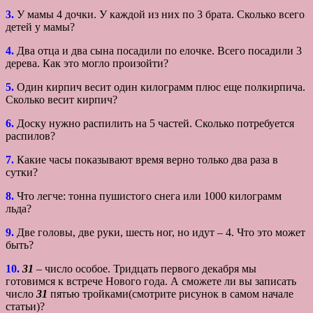
3.
У мамы 4 дочки. У каждой из них по 3 брата. Сколько всего
детей у мамы?
4.
Два отца и два сына посадили по елочке. Всего посадили 3
дерева. Как это могло произойти?
5.
Один кирпич весит один килограмм плюс еще полкирпича.
Сколько весит кирпич?
6.
Доску нужно распилить на 5 частей. Сколько потребуется
распилов?
7.
Какие часы показывают время верно только два раза в
сутки?
8.
Что легче: тонна пушистого снега или 1000 килограмм
льда?
9.
Две головы, две руки, шесть ног, но идут – 4. Что это может
быть?
10.
31
– число особое. Тридцать первого декабря мы
готовимся к встрече Нового года. А сможете ли вы записать
число
31
пятью тройками(смотрите рисунок в самом начале
статьи)?