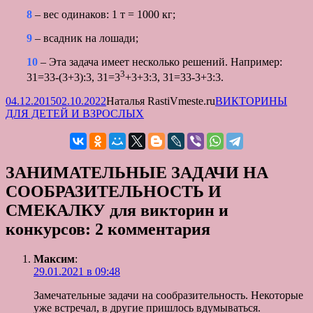
8
– вес одинаков: 1 т = 1000 кг;
9
– всадник на лошади;
10
– Эта задача имеет несколько решений. Например:
3
31=33-(3+3):3, 31=3
+3+3:3, 31=33-3+3:3.
Опубликовано
Автор
Рубрики
04.12.2015
02.10.2022
Наталья RastiVmeste.ru
ВИКТОРИНЫ
ДЛЯ ДЕТЕЙ И ВЗРОСЛЫХ
ЗАНИМАТЕЛЬНЫЕ ЗАДАЧИ НА
СООБРАЗИТЕЛЬНОСТЬ И
СМЕКАЛКУ для викторин и
конкурсов: 2 комментария
Максим
:
29.01.2021 в 09:48
Замечательные задачи на сообразительность. Некоторые
уже встречал, в другие пришлось вдумываться.