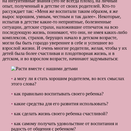
на интуитивные знания (это не всегда плохо), на личный
опыт, полученный в детстве от своих родителей. Кто-то
рассуждает так: «Меня же воспитали таким образом, я же
вырос хорошим, умным, честным и так далее». Некоторые,
испытав в детстве какие-то неприятные, болезненные
ситуации, детские страхи, наложившие отпечаток на всю
последующую жизнь, понимают, что они, не имея каких-либо
комплексов, страхов, берущих начало в детском возрасте,
могли бы быть гораздо увереннее в себе и успешнее во
взрослой жизни. И очень многие родители, желая, чтобы у их
детей была более счастливая и плодотворная жизнь, и в
детском, и во взрослом возрасте, начинают задумываться:
•
а могу ли я стать хорошим родителем, во всех смыслах
этого слова?
•
как правильно воспитывать своего ребенка?
•
какие средства для его развития использовать?
•
как сделать жизнь своего ребенка счастливой?
•
как самому получать удовольствие от воспитания и
радость от общения с ребенком?