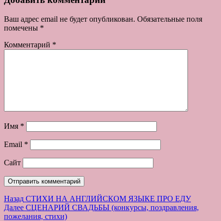
Ваш адрес email не будет опубликован.
Обязательные поля
помечены
*
Комментарий
*
Имя
*
Email
*
Сайт
Навигация
Предыдущая
Назад
СТИХИ НА АНГЛИЙСКОМ ЯЗЫКЕ ПРО ЕДУ
запись:
Следующая
Далее
СЦЕНАРИЙ СВАДЬБЫ (конкурсы, поздравления,
по
запись:
пожелания, стихи)