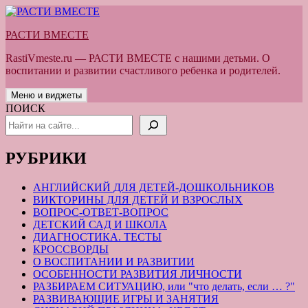
Перейти
к
РАСТИ ВМЕСТЕ
содержимому
RastiVmeste.ru — РАСТИ ВМЕСТЕ с нашими детьми. О
воспитании и развитии счастливого ребенка и родителей.
Меню и виджеты
ПОИСК
РУБРИКИ
АНГЛИЙСКИЙ ДЛЯ ДЕТЕЙ-ДОШКОЛЬНИКОВ
ВИКТОРИНЫ ДЛЯ ДЕТЕЙ И ВЗРОСЛЫХ
ВОПРОС-ОТВЕТ-ВОПРОС
ДЕТСКИЙ САД И ШКОЛА
ДИАГНОСТИКА. ТЕСТЫ
КРОССВОРДЫ
О ВОСПИТАНИИ И РАЗВИТИИ
ОСОБЕННОСТИ РАЗВИТИЯ ЛИЧНОСТИ
РАЗБИРАЕМ СИТУАЦИЮ, или "что делать, если … ?"
РАЗВИВАЮЩИЕ ИГРЫ И ЗАНЯТИЯ