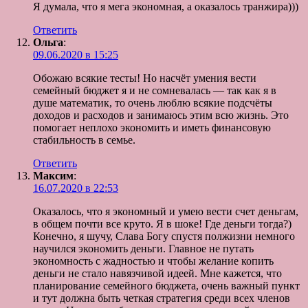
Я думала, что я мега экономная, а оказалось транжира)))
Ответить
Ольга
:
09.06.2020 в 15:25
Обожаю всякие тесты! Но насчёт умения вести
семейный бюджет я и не сомневалась — так как я в
душе математик, то очень люблю всякие подсчёты
доходов и расходов и занимаюсь этим всю жизнь. Это
помогает неплохо экономить и иметь финансовую
стабильность в семье.
Ответить
Максим
:
16.07.2020 в 22:53
Оказалось, что я экономный и умею вести счет деньгам,
в общем почти все круто. Я в шоке! Где деньги тогда?)
Конечно, я шучу, Слава Богу спустя полжизни немного
научился экономить деньги. Главное не путать
экономность с жадностью и чтобы желание копить
деньги не стало навязчивой идеей. Мне кажется, что
планирование семейного бюджета, очень важный пункт
и тут должна быть четкая стратегия среди всех членов