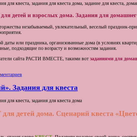
для
домашнего
ля детей и взрослых дома. Задания для домашнег
квеста
(часть
2)
торжества незабываемый, увлекательный, веселый праздник-пр
роприятия.
ты или праздника, организованные дома (в условиях квартиры
чные, подходящие по возрасту и возможностям задания.
читатели сайта РАСТИ ВМЕСТЕ, такими вот
заданиями для домаш
к
мментариев
записи
КВЕСТ
. Задания для квеста
ДЛЯ
ДЕТЕЙ
ДОМА.
Задания
для детей дома. Сценарий квеста «Цве
для
квеста
ль, станет слово
КВЕСТ
. Подарите подарок своей дочке, сестре