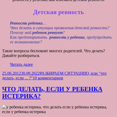
КАК
ПОМОЧЬ
Детская ревность
ЖИВОТИКУ
Ревность ребенка
…
Что делать в ситуации проявления детской ревности?
Почему мой
ребенок ревнует
?
Как предотвратить
ревность у ребенка
, предупредить
ее возникновение?
Такие вопросы беспокоят многих родителей. Что делать?
Давайте разбираться.
КАК
Читать далее
ИЗБЕЖАТЬ
Опубликовано
Рубрики
25.06.2012
30.09.2022
РАЗБИРАЕМ СИТУАЦИЮ, или "что
ДЕТСКОЙ
к
делать, если ... ?"
10 комментариев
РЕВНОСТИ?
записи
КАК
ЧТО ДЕЛАТЬ, ЕСЛИ У РЕБЕНКА
ИЗБЕЖАТЬ
ИСТЕРИКА?
ДЕТСКОЙ
РЕВНОСТИ?