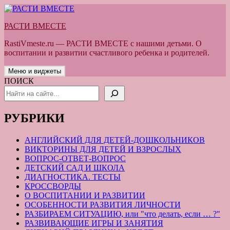
Перейти
к
РАСТИ ВМЕСТЕ
содержимому
RastiVmeste.ru — РАСТИ ВМЕСТЕ с нашими детьми. О
воспитании и развитии счастливого ребенка и родителей.
Меню и виджеты
ПОИСК
РУБРИКИ
АНГЛИЙСКИЙ ДЛЯ ДЕТЕЙ-ДОШКОЛЬНИКОВ
ВИКТОРИНЫ ДЛЯ ДЕТЕЙ И ВЗРОСЛЫХ
ВОПРОС-ОТВЕТ-ВОПРОС
ДЕТСКИЙ САД И ШКОЛА
ДИАГНОСТИКА. ТЕСТЫ
КРОССВОРДЫ
О ВОСПИТАНИИ И РАЗВИТИИ
ОСОБЕННОСТИ РАЗВИТИЯ ЛИЧНОСТИ
РАЗБИРАЕМ СИТУАЦИЮ, или "что делать, если … ?"
РАЗВИВАЮЩИЕ ИГРЫ И ЗАНЯТИЯ