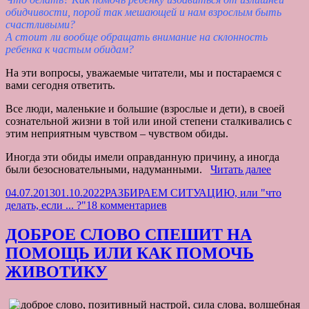
обидчивости, порой так мешающей и нам взрослым быть
счастливыми?
А стоит ли вообще обращать внимание на склонность
ребенка к частым обидам?
На эти вопросы, уважаемые читатели, мы и постараемся с
вами сегодня ответить.
Все люди, маленькие и большие (взрослые и дети), в своей
сознательной жизни в той или иной степени сталкивались с
этим неприятным чувством – чувством обиды.
Иногда эти обиды имели оправданную причину, а иногда
ЧТО
были безосновательными, надуманными.
Читать далее
ДЕЛАТ
Опубликовано
Рубрики
04.07.2013
01.10.2022
РАЗБИРАЕМ СИТУАЦИЮ, или "что
ЕСЛИ
к
делать, если ... ?"
18 комментариев
РЕБЕН
записи
ОЧЕНЬ
ЧТО
ОБИДЧ
ДОБРОЕ СЛОВО СПЕШИТ НА
ДЕЛАТЬ,
ПОМОЩЬ ИЛИ КАК ПОМОЧЬ
ЕСЛИ
РЕБЕНОК
ЖИВОТИКУ
ОЧЕНЬ
ОБИДЧИВ?