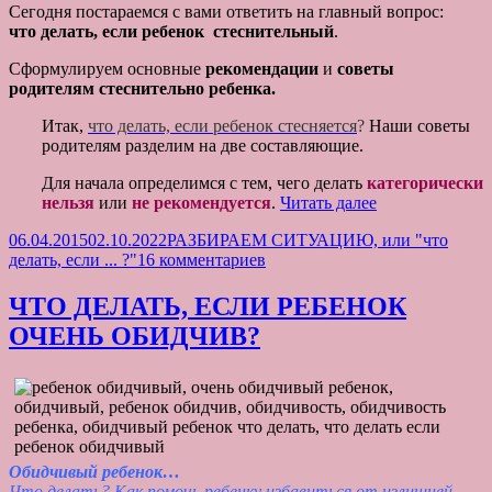
Сегодня постараемся с вами ответить на главный вопрос:
что делать, если ребенок стеснительный
.
Сформулируем основные
рекомендации
и
советы
родителям стеснительно ребенка.
Итак,
что делать, если ребенок стесняется
?
Наши советы
родителям разделим на две составляющие.
Для начала определимся с тем, чего делать
категорически
ЧТО
нельзя
или
не рекомендуется
.
Читать далее
ДЕЛАТЬ,
Опубликовано
Рубрики
06.04.2015
02.10.2022
РАЗБИРАЕМ СИТУАЦИЮ, или "что
ЕСЛИ
к
делать, если ... ?"
16 комментариев
РЕБЕНОК
записи
СТЕСНИТЕЛ
ЧТО
ЧТО ДЕЛАТЬ, ЕСЛИ РЕБЕНОК
ДЕЛАТЬ,
ОЧЕНЬ ОБИДЧИВ?
ЕСЛИ
РЕБЕНОК
СТЕСНИТЕЛЬНЫЙ?
Обидчивый ребенок…
Что делать? Как помочь ребенку избавиться от излишней