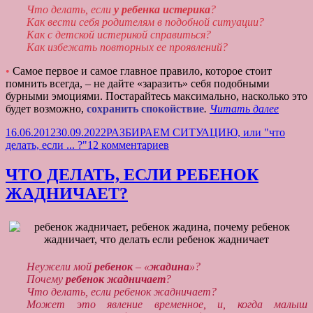
Что делать, если
у ребенка истерика
?
Как вести себя родителям в подобной ситуации?
Как с детской истерикой справиться?
Как избежать повторных ее проявлений?
•
Самое первое и самое главное правило, которое стоит
помнить всегда, – не дайте «заразить» себя подобными
бурными эмоциями. Постарайтесь максимально, насколько это
ЧТО
будет возможно,
сохранить спокойствие
.
Читать далее
ДЕЛАТ
Опубликовано
Рубрики
16.06.2012
30.09.2022
РАЗБИРАЕМ СИТУАЦИЮ, или "что
ЕСЛИ
к
делать, если ... ?"
12 комментариев
У
записи
РЕБЕ
ЧТО
ИСТЕ
ЧТО ДЕЛАТЬ, ЕСЛИ РЕБЕНОК
ДЕЛАТЬ,
ЖАДНИЧАЕТ?
ЕСЛИ
У
РЕБЕНКА
ИСТЕРИКА?
Неужели мой
ребенок
– «
жадина
»?
Почему
ребенок жадничает
?
Что делать, если ребенок жадничает?
Может это явление временное, и, когда малыш