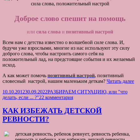
Доброе слово
спешит на помощь
или
сила слова
и
позитивный настрой
Всем нам с детства известно о волшебной силе слова. И,
будучи уже взрослыми, многие из нас используют эту силу
доброго слова, чтобы настроить самого себя на
положительный лад, на предстоящие события и их желаемый
исход.
А как может помочь
позитивный настрой
,
позитивный
Д
словесный настрой, нашим маленьким деткам?
Читать далее
С
Опубликовано
Рубрики
10.10.2012
30.09.2022
РАЗБИРАЕМ СИТУАЦИЮ, или "что
С
к
делать, если ... ?"
22 комментария
Н
записи
П
ДОБРОЕ
И
КАК ИЗБЕЖАТЬ ДЕТСКОЙ
СЛОВО
К
РЕВНОСТИ?
СПЕШИТ
П
НА
Ж
ПОМОЩЬ
ИЛИ