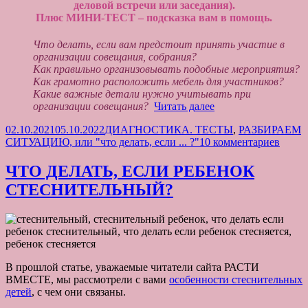
деловой встречи или заседания).
Плюс МИНИ-ТЕСТ – подсказка вам в помощь.
Что делать, если вам предстоит принять участие в
организации совещания, собрания?
Как правильно организовывать подобные мероприятия?
Как грамотно расположить мебель для участников?
Какие важные детали нужно учитывать при
Как
организации совещания?
Читать далее
организовать
Опубликовано
Рубрики
02.10.2021
05.10.2022
ДИАГНОСТИКА. ТЕСТЫ
,
РАЗБИРАЕМ
СОВЕЩАНИЕ?
к
СИТУАЦИЮ, или "что делать, если ... ?"
10 комментариев
(мини-
запис
тест
Как
и
ЧТО ДЕЛАТЬ, ЕСЛИ РЕБЕНОК
орган
советы)
СТЕСНИТЕЛЬНЫЙ?
СОВ
(мини
тест
и
совет
В прошлой статье, уважаемые читатели сайта РАСТИ
ВМЕСТЕ, мы рассмотрели с вами
особенности стеснительных
детей
, с чем они связаны.