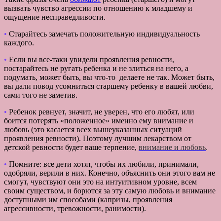
вызвать чувство агрессии по отношению к младшему и
ощущение несправедливости.
•
Старайтесь замечать положительную индивидуальность
каждого.
•
Если вы все-таки увидели проявления ревности,
постарайтесь не ругать ребенка и не злиться на него, а
подумать, может быть, вы что-то делаете не так. Может быть,
вы дали повод усомниться старшему ребенку в вашей любви,
сами того не заметив.
•
Ребенок ревнует, значит, не уверен, что его любят, или
боится потерять «положенное» именно ему внимание и
любовь (это касается всех вышеуказанных ситуаций
проявления ревности). Поэтому лучшим лекарством от
детской ревности будет ваше терпение,
внимание
и любовь
.
•
Помните: все дети хотят, чтобы их любили, принимали,
одобряли, верили в них. Конечно, объяснить они этого вам не
смогут, чувствуют они это на интуитивном уровне, всем
своим существом, и борются за эту самую любовь и внимание
доступными им способами (капризы, проявления
агрессивности, тревожности, ранимости).