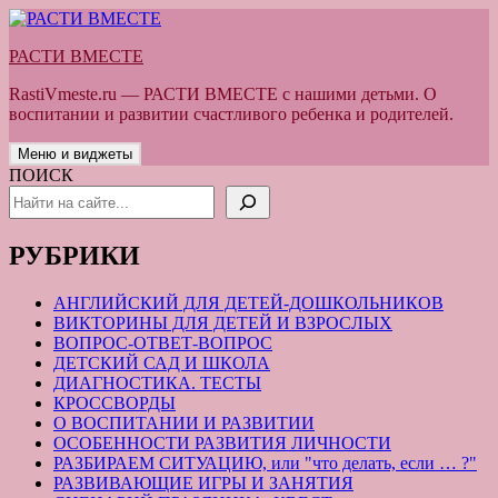
Перейти
к
РАСТИ ВМЕСТЕ
содержимому
RastiVmeste.ru — РАСТИ ВМЕСТЕ с нашими детьми. О
воспитании и развитии счастливого ребенка и родителей.
Меню и виджеты
ПОИСК
РУБРИКИ
АНГЛИЙСКИЙ ДЛЯ ДЕТЕЙ-ДОШКОЛЬНИКОВ
ВИКТОРИНЫ ДЛЯ ДЕТЕЙ И ВЗРОСЛЫХ
ВОПРОС-ОТВЕТ-ВОПРОС
ДЕТСКИЙ САД И ШКОЛА
ДИАГНОСТИКА. ТЕСТЫ
КРОССВОРДЫ
О ВОСПИТАНИИ И РАЗВИТИИ
ОСОБЕННОСТИ РАЗВИТИЯ ЛИЧНОСТИ
РАЗБИРАЕМ СИТУАЦИЮ, или "что делать, если … ?"
РАЗВИВАЮЩИЕ ИГРЫ И ЗАНЯТИЯ