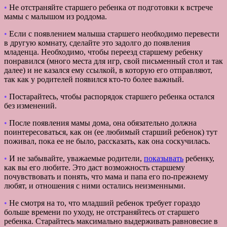
•
Не отстраняйте старшего ребенка от подготовки к встрече
мамы с малышом из роддома.
•
Если с появлением малыша старшего необходимо перевести
в другую комнату, сделайте это задолго до появления
младенца. Необходимо, чтобы переезд старшему ребенку
понравился (много места для игр, свой письменный стол и так
далее) и не казался ему ссылкой, в которую его отправляют,
так как у родителей появился кто-то более важный.
•
Постарайтесь, чтобы распорядок старшего ребенка остался
без изменений.
•
После появления мамы дома, она обязательно должна
поинтересоваться, как он (ее любимый старший ребенок) тут
поживал, пока ее не было, рассказать, как она соскучилась.
•
И не забывайте, уважаемые родители,
показывать
ребенку,
как вы его любите. Это даст возможность старшему
почувствовать и понять, что мама и папа его по-прежнему
любят, и отношения с ними остались неизменными.
•
Не смотря на то, что младший ребенок требует гораздо
больше времени по уходу, не отстраняйтесь от старшего
ребенка. Старайтесь максимально выдерживать равновесие в