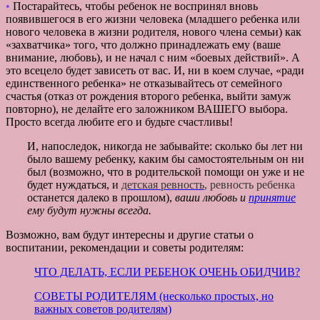
•
Постарайтесь, чтобы ребенок не воспринял вновь
появившегося в его жизни человека (младшего ребенка или
нового человека в жизни родителя, нового члена семьи) как
«захватчика» того, что должно принадлежать ему (ваше
внимание, любовь), и не начал с ним «боевых действий». А
это всецело будет зависеть от вас. И, ни в коем случае, «ради
единственного ребенка» не отказывайтесь от семейного
счастья (отказ от рождения второго ребенка, выйти замуж
повторно), не делайте его заложником ВАШЕГО выбора.
Просто всегда любите его и будьте счастливы!
И, напоследок, никогда не забывайте: сколько бы лет ни
было вашему ребенку, каким бы самостоятельным он ни
был (возможно, что в родительской помощи он уже и не
будет нуждаться, и
детская ревность
, ревность ребенка
останется далеко в прошлом),
ваши любовь и
принятие
ему будут нужны всегда.
Возможно, вам будут интересны и другие статьи о
воспитании, рекомендации и советы родителям:
ЧТО ДЕЛАТЬ, ЕСЛИ РЕБЕНОК ОЧЕНЬ ОБИДЧИВ?
СОВЕТЫ РОДИТЕЛЯМ (несколько простых, но
важных советов родителям)