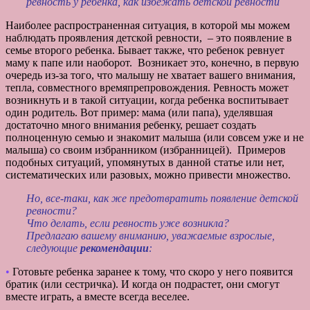
Наиболее распространенная ситуация, в которой мы можем
наблюдать проявления детской ревности, – это появление в
семье второго ребенка. Бывает также, что ребенок ревнует
маму к папе или наоборот. Возникает это, конечно, в первую
очередь из-за того, что малышу не хватает вашего внимания,
тепла, совместного времяпрепровождения. Ревность может
возникнуть и в такой ситуации, когда ребенка воспитывает
один родитель. Вот пример: мама (или папа), уделявшая
достаточно много внимания ребенку, решает создать
полноценную семью и знакомит малыша (или совсем уже и не
малыша) со своим избранником (избранницей). Примеров
подобных ситуаций, упомянутых в данной статье или нет,
систематических или разовых, можно привести множество.
Но, все-таки, как же предотвратить появление детской
ревности?
Что делать, если ревность уже возникла?
Предлагаю вашему вниманию, уважаемые взрослые,
следующие
рекомендации
:
•
Готовьте ребенка заранее к тому, что скоро у него появится
братик (или сестричка). И когда он подрастет, они смогут
вместе играть, а вместе всегда веселее.