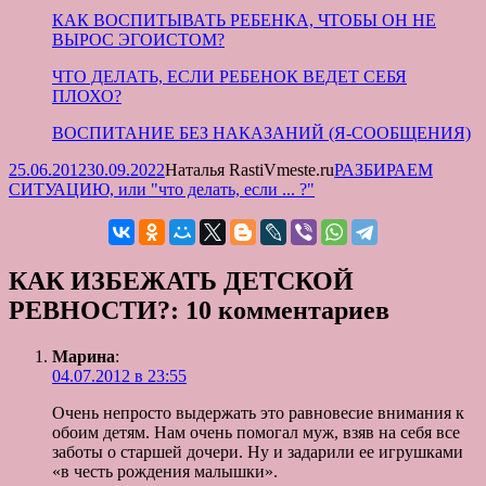
КАК ВОСПИТЫВАТЬ РЕБЕНКА, ЧТОБЫ ОН НЕ
ВЫРОС ЭГОИСТОМ?
ЧТО ДЕЛАТЬ, ЕСЛИ РЕБЕНОК ВЕДЕТ СЕБЯ
ПЛОХО?
ВОСПИТАНИЕ БЕЗ НАКАЗАНИЙ (Я-СООБЩЕНИЯ)
Опубликовано
Автор
Рубрики
25.06.2012
30.09.2022
Наталья RastiVmeste.ru
РАЗБИРАЕМ
СИТУАЦИЮ, или "что делать, если ... ?"
КАК ИЗБЕЖАТЬ ДЕТСКОЙ
РЕВНОСТИ?: 10 комментариев
Марина
:
04.07.2012 в 23:55
Очень непросто выдержать это равновесие внимания к
обоим детям. Нам очень помогал муж, взяв на себя все
заботы о старшей дочери. Ну и задарили ее игрушками
«в честь рождения малышки».