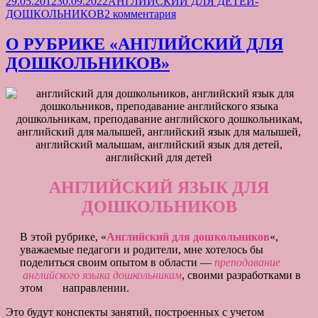
Опубликовано
Рубрики
29.05.2012
30.09.2022
АНГЛИЙСКИЙ ДЛЯ ДЕТЕЙ-
ДОШКОЛЬНИКОВ
к
ДОШКОЛЬНИКОВ
2 комментария
(ЗАНЯТИЕ
записи
1)
АНГЛИЙСКИЙ
О РУБРИКЕ «АНГЛИЙСКИЙ ДЛЯ
ДЛЯ
ДОШКОЛЬНИКОВ»
ДОШКОЛЬНИКОВ
(ЗАНЯТИЕ
1)
АНГЛИЙСКИЙ ЯЗЫК ДЛЯ
ДОШКОЛЬНИКОВ
В этой рубрике, «
Английский для дошкольников
«,
уважаемые педагоги и родители, мне хотелось бы
поделиться своим опытом в области —
преподавание
английского языка дошкольникам
, своими разработками в
этом направлении.
Это будут конспекты занятий, построенных с учетом